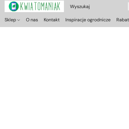
Sklep
O nas
Kontakt
Inspiracje ogrodnicze
Raba