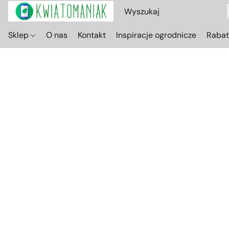
Sklep
O nas
Kontakt
Inspiracje ogrodnicze
Raba