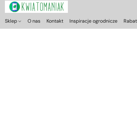
Sklep
O nas
Kontakt
Inspiracje ogrodnicze
Raba