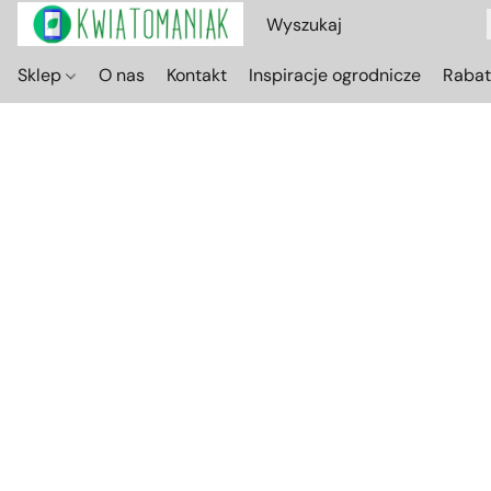
Sklep
O nas
Kontakt
Inspiracje ogrodnicze
Raba