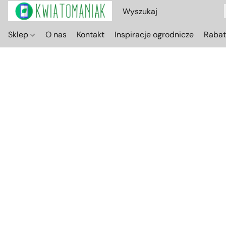
Sklep
O nas
Kontakt
Inspiracje ogrodnicze
Raba