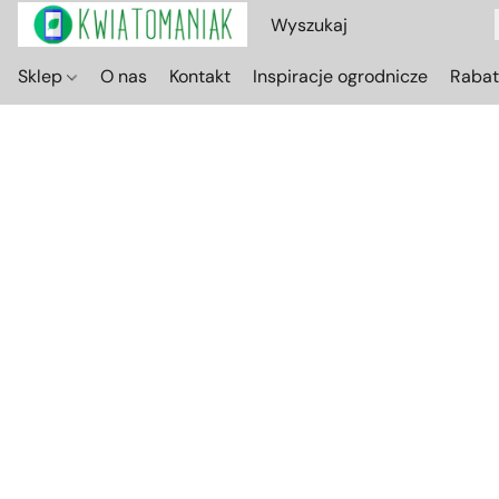
Sklep
O nas
Kontakt
Inspiracje ogrodnicze
Raba