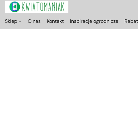
Sklep
O nas
Kontakt
Inspiracje ogrodnicze
Raba