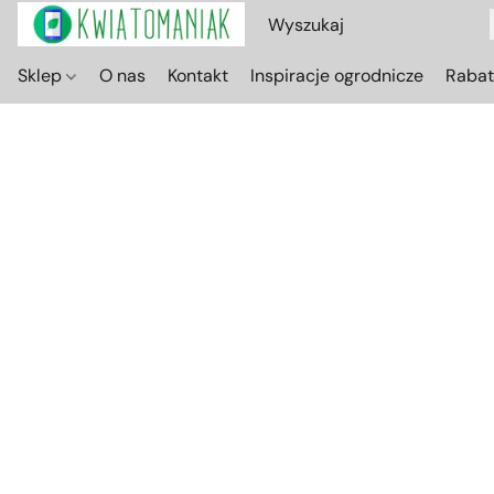
Sklep
O nas
Kontakt
Inspiracje ogrodnicze
Raba