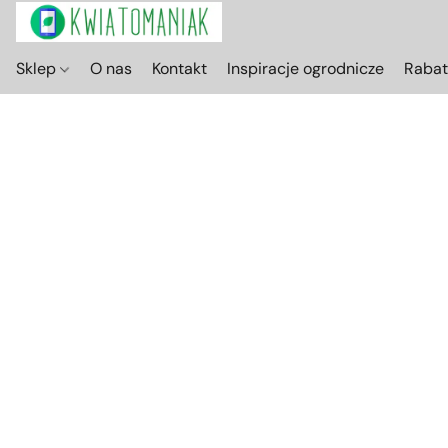
Sklep
O nas
Kontakt
Inspiracje ogrodnicze
Raba